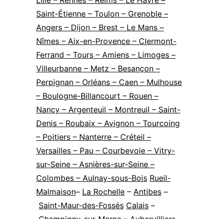
Lille
– Rennes – Reims – Le Havre –
Saint-Étienne – Toulon – Grenoble –
Angers – Dijon – Brest – Le Mans –
Nîmes – Aix-en-Provence – Clermont-
Ferrand – Tours – Amiens – Limoges –
Villeurbanne – Metz – Besançon –
Perpignan – Orléans – Caen – Mulhouse
– Boulogne-Billancourt – Rouen –
Nancy – Argenteuil – Montreuil – Saint-
Denis – Roubaix – Avignon – Tourcoing
– Poitiers – Nanterre – Créteil –
Versailles – Pau – Courbevoie – Vitry-
sur-Seine – Asnières-sur-Seine –
Colombes – Aulnay-sous-Bois
Rueil-
Malmaison
–
La Rochelle
–
Antibes
–
Saint-Maur-des-Fossés
Calais
–