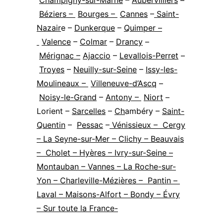
Champigny-sur-Marne
–
Aubervilliers
–
Béziers
–
Bourges
–
Cannes
–
Saint-
Nazair
e –
Dunkerque
–
Quimper
–
Valence
–
Colmar
–
Drancy
–
Mérignac
–
Ajaccio
–
Levallois-Perret
–
Troyes
–
Neuilly-sur-Seine
–
Issy-les-
Moulineaux
–
Villeneuve-d’Ascq
–
Noisy-le-Grand
–
Antony
–
Niort
–
Lorient –
Sarcelles
–
Ch
ambéry –
Saint-
Quentin
–
Pessac
–
Vénissieux – Cergy
– La Seyne-sur-Mer – Clichy – Beauvais
– Cholet – Hyères – Ivry-sur-Seine –
Montauban – Vannes – La Roche-sur-
Yon – Charleville-Mézières – Pantin –
Laval – Maisons-Alfort – Bondy – Évry
– Sur toute la France-